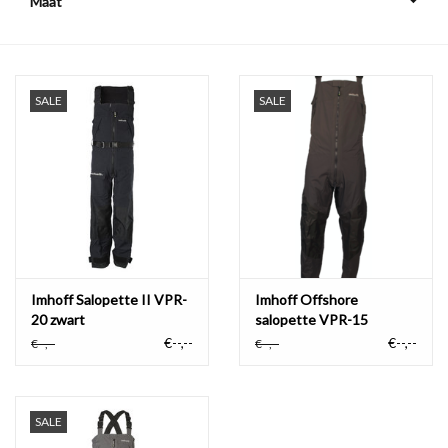
Maat
Broeken
Laatste maten 70% korting
SALE
SALE
Imhoff Salopette II VPR-
Imhoff Offshore
20 zwart
salopette VPR-15
antraciet
€--,--
€--,--
€--,--
€--,--
SALE