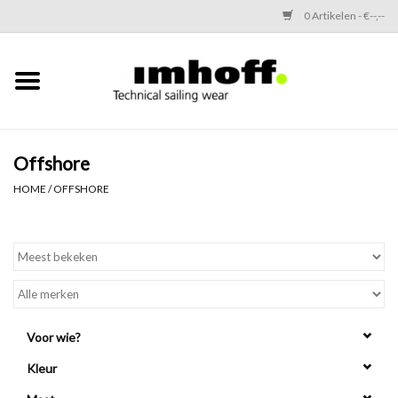
0 Artikelen - €--,--
Home
Offshore
Offshore
Performance
HOME
/
OFFSHORE
Coastal
Inshore
Thermals
Voor wie?
Kleur
Kids