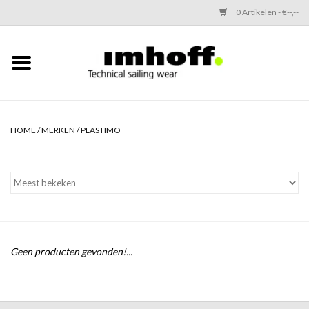
0 Artikelen - €--,--
Home
Offshore
HOME
/
MERKEN
/
PLASTIMO
Performance
Coastal
Inshore
Geen producten gevonden!...
Thermals
Kids