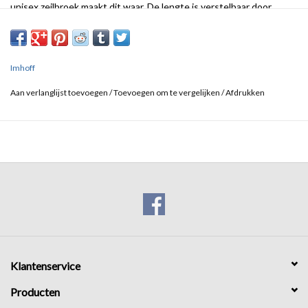
unisex zeilbroek maakt dit waar. De lengte is verstelbaar door
middel van de elastische schouderbanden. De cordura
versterkingsstukken zorgen dat de broek bestand is tegen slijtage
op knie en zitvlak.
Imhoff
Aan verlanglijst toevoegen
/
Toevoegen om te vergelijken
/
Afdrukken
Klantenservice
Producten