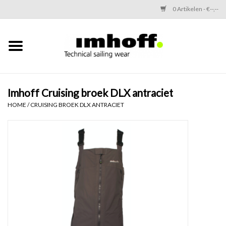
0 Artikelen - €--,--
Home
Offshore
Imhoff Cruising broek DLX antraciet
HOME
/
CRUISING BROEK DLX ANTRACIET
Performance
Coastal
Inshore
Thermals
Kids